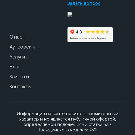
Задать вопрос
О нас
Аутсорсинг
О компании
Услуги
Персонал на склад
Наши реквизиты
Блог
Аренда персонала
Персонал на производство
Блог
Клиенты
Подбор персонала
Персонал на строительные объекты
Долгосрочное сотрудничество
Контакты
Цены
Персонал на комбинаты
Карта сайта
Клининговый персонал
Информация на сайте носит ознакомительный
Персонал на вахту
характер и не является публичной офертой,
определяемой положениями статьи 437
Гражданского кодекса РФ