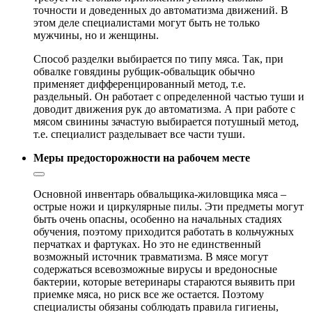
точности и доведенных до автоматизма движений. В
этом деле специалистами могут быть не только
мужчины, но и женщины.
Способ разделки выбирается по типу мяса. Так, при
обвалке говядины рубщик-обвальщик обычно
применяет дифференцированный метод, т.е.
раздельный. Он работает с определенной частью туши и
доводит движения рук до автоматизма. А при работе с
мясом свинины зачастую выбирается потушный метод,
т.е. специалист разделывает все части туши.
Меры предосторожности на рабочем месте
Основной инвентарь обвальщика-жиловщика мяса –
острые ножи и циркулярные пилы. Эти предметы могут
быть очень опасны, особенно на начальных стадиях
обучения, поэтому приходится работать в кольчужных
перчатках и фартуках. Но это не единственный
возможный источник травматизма. В мясе могут
содержаться всевозможные вирусы и вредоносные
бактерии, которые ветеринары стараются выявить при
приемке мяса, но риск все же остается. Поэтому
специалисты обязаны соблюдать правила гигиены,