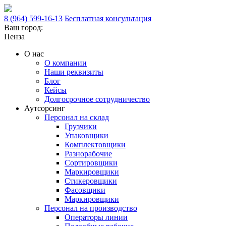
8 (964) 599-16-13
Бесплатная консультация
Ваш город:
Пенза
О нас
О компании
Наши реквизиты
Блог
Кейсы
Долгосрочное сотрудничество
Аутсорсинг
Персонал на склад
Грузчики
Упаковщики
Комплектовщики
Разнорабочие
Сортировщики
Маркировщики
Стикеровщики
Фасовщики
Маркировщики
Персонал на производство
Операторы линии