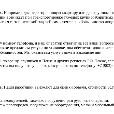
. Например, для переезда в новую квартиру или для крупномасш
ин возникает при транспортировке тяжелых крупногабаритных 
ться с этой нелегкой задачей самостоятельно большинство люде
ому номеру телефона, и наш оператор ответит на все ваши вопрос
акже предлагаем услуги по упаковке, она обеспечит дополните
обязанностей. Мы оказываем услуги даже в выходные дни.
о аренде грузчиков в Пензе и других регионах РФ. Также, если
тва вы получите у наших консультантов по телефону: +7 (903) 0
в. Наши работники выезжают для оценки объема, стоимости услу
аспаковку вещей, такелаж, погрузочно-разгрузочные операции;
таж перегородок, подключение оборудования, мелкий мебельный 