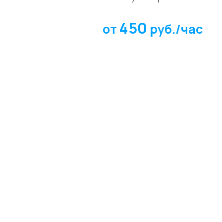
450
от
руб./час