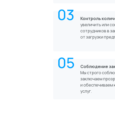
03
Контроль колич
увеличить или с
сотрудников в з
от загрузки пред
05
Соблюдение за
Мы строго соблю
заключаем проз
и обеспечиваем 
услуг.