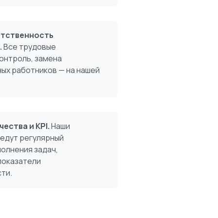
етственность
.
Все трудовые
онтроль, замена
ых работников — на нашей
ества и KPI.
Наши
едут регулярный
олнения задач,
показатели
ти.