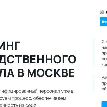
Бе
ИНГ
Сэ
на
пр
ДСТВЕННОГО
оп
ко
ЛА В МОСКВЕ
Ра
пр
об
лифицированный персонал уже в
ируем процесс, обеспечиваем
енность на себя.