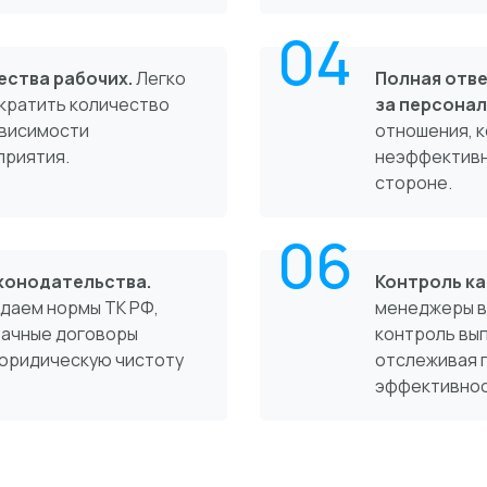
04
ества рабочих.
Легко
Полная отв
ократить количество
за персонал
ависимости
отношения, к
приятия.
неэффективн
стороне.
06
конодательства.
Контроль кач
даем нормы ТК РФ,
менеджеры в
рачные договоры
контроль вып
юридическую чистоту
отслеживая 
эффективнос