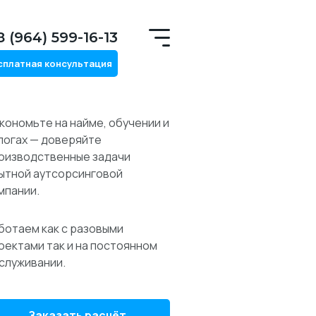
8 (964) 599-16-13
сплатная консультация
кономьте на найме, обучении и
логах — доверяйте
оизводственные задачи
ытной аутсорсинговой
мпании.
ботаем как с разовыми
оектами так и на постоянном
служивании.
Заказать расчёт