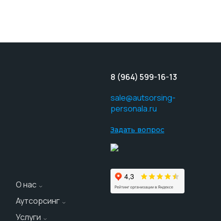
8 (964) 599-16-13
sale@autsorsing-
personala.ru
Задать вопрос
О нас
Аутсорсинг
О компании
Услуги
Персонал на склад