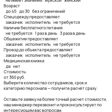
не имеет значения
мужской
женский
Возраст
до 45
до 30
без ограничений
Спецодежду предоставляет
заказчик
исполнитель
не требуется
Наличие бесплатного питания
не требуется
1 раз в день
3 раза в день
Общежитие предоставляет
заказчик
исполнитель
не требуется
Проезд до объекта предоставляет
заказчик
исполнитель
не требуется
Медицинская книжка
да
нет
Стоимость:
от
360
руб.
Выберите количество сотрудников, срок и
категорию персонала — получите расчёт сразу.
Оставьте заявку на более точный расчет стоимости,
наш менеджер перезвонит и проконсультирует по
интересующим вас вопросам.