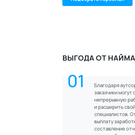
ВЫГОДА ОТ НАЙМА
01
Благодаря аутсо
заказчики могут
непрерывную раб
и расширить сво
специалистов. О
выплату заработ
составление отч