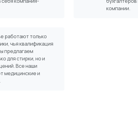
а себя компания-
бухгалтеров
компании.
ве работают только
ики, чья квалификация
ы предлагаем
ко для стирки, но и
щений. Все наши
т медицинские и
.