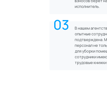
взносов берет н
исполнитель.
03
В нашем агентст
опытные сотрудн
подтверждена. М
персонал не толь
для уборки поме
сотрудники имею
трудовые книжки