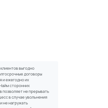
 клиентов выгодно
олгосрочные договоры
 и ежегодно их
 Найм сторонних
в позволяет не прерывать
есс в случае увольнения
и не нагружать