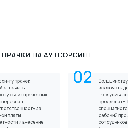
 ПРАЧКИ НА АУТСОРСИНГ
02
рсингу прачек
Большинству
 обеспечить
заключать д
оту своих прачечных
обслуживания
й персонал
продлевать.
тветственность за
специалисто
ной платы,
рабочий проц
етности и внесение
сотрудников 