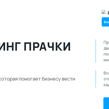
Бе
ИНГ ПРАЧКИ
Пр
дв
по
ин
Во
которая помогает бизнесу вести
от
ка