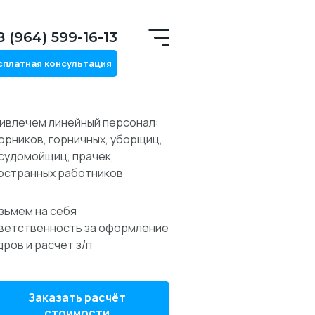
8 (964) 599-16-13
сплатная консультация
ивлечем линейный персонал:
орников, горничных, уборщиц,
судомойщиц, прачек,
остранных работников
зьмем на себя
ветственность за оформление
дров и расчет з/п
Заказать расчёт
стоимости