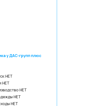
ка у ДАС-групп плюс
ск:НЕТ
и:НЕТ
изводство:НЕТ
одежды:НЕТ
сходы:НЕТ