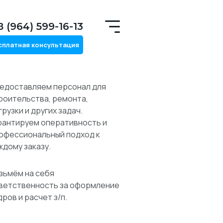
8 (964) 599-16-13
сплатная консультация
едоставляем персонал для
роительства, ремонта,
грузки и других задач.
рантируем оперативность и
офессиональный подход к
ждому заказу.
зьмём на себя
ветственность за оформление
дров и расчет з/п.