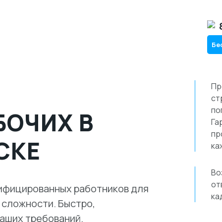
Бе
Пр
ст
по
БОЧИХ В
Га
пр
СКЕ
ка
Во
от
ифицированных работников для
ка
 сложности. Быстро,
ваших требований.