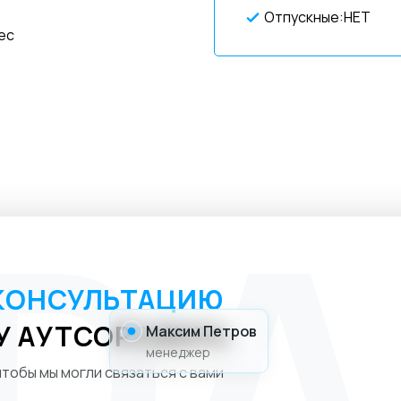
Отпускные:НЕТ
ес
КОНСУЛЬТАЦИЮ
У АУТСОРСИНГА
Максим Петров
менеджер
тобы мы могли связаться с вами