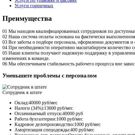
Услуги по упаковке и фасовке
Услуги горничных
Преимущества
01
Мы находим квалифицированных сотрудников по доступным ц
02
Наша система оплаты основана на фактически выполненном о
03
Все заботы о подборе персонала, оформлении документов и 
04
При необходимости оперативно масштабируем количество со
05
Наши клиенты получают надежную поддержку в управлении п
изменениях в команде.
06
Мы обеспечиваем стабильность рабочего процесса вне завис
Уменьшите проблемы с персоналом
Сотрудник в штате
Оклад:40000 руб/мес
Налоги (34%):13600 руб/мес
Оплачиваемый отпуск:40000 руб
Работа бухгалтерии:1000 руб/мес
Кадровое делопроизводство:1000 руб/мес
Амортизация спецодежды:400 руб/мес