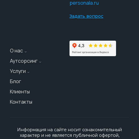
personala.ru
Задать вопрос
О нас
Аутсорсинг
О компании
Услуги
Персонал на склад
Наши реквизиты
Блог
Аренда персонала
Персонал на производство
Блог
Клиенты
Подбор персонала
Персонал на строительные объекты
Долгосрочное сотрудничество
Контакты
Цены
Персонал на комбинаты
Карта сайта
Клининговый персонал
Информация на сайте носит ознакомительный
Персонал на вахту
характер и не является публичной офертой,