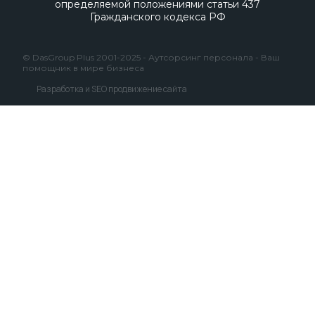
определяемой положениями статьи 437
Гражданского кодекса РФ
© DasGroup Plus 2001-2025 - Аутсорсинг персонала - Ваш
помощник в мире бизнеса
Разработка и SEO продвижение сайта