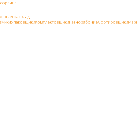
тсорсинг
сонал на склад
узчики
Упаковщики
Комплектовщики
Разнорабочие
Сортировщики
Мар