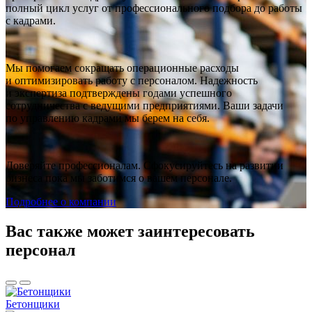
полный цикл услуг от профессионального подбора до работы
с кадрами.
Мы помогаем сокращать операционные расходы
и оптимизировать работу с персоналом. Надежность
и экспертиза подтверждены годами успешного
сотрудничества с ведущими предприятиями. Ваши задачи
по управлению кадрами мы берем на себя.
Доверяйте профессионалам. Сфокусируйтесь на развитии
бизнеса пока мы заботимся о вашем персонале.
Подробнее о компании
Вас также может заинтересовать
персонал
Бетонщики