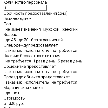
Количество персонала
Срочность предоставления (дни)
Пол
не имеет значения
мужской
женский
Возраст
до 45
до 30
без ограничений
Спецодежду предоставляет
заказчик
исполнитель
не требуется
Наличие бесплатного питания
не требуется
1 раз в день
3 раза в день
Общежитие предоставляет
заказчик
исполнитель
не требуется
Проезд до объекта предоставляет
заказчик
исполнитель
не требуется
Медицинская книжка
да
нет
Стоимость:
от
330
руб.