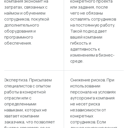
компания экономит на
конкретного проекта
затратах, связанных с
или задания, после
наймом и обучением
чего не обязаны
сотрудников, покупкой
оставлять сотрудников
дополнительного
на постоянную работу.
оборудования и
Такой подход дает
программного
вашей компании
обеспечения.
гибкость и
адаптивность к
изменениям в бизнес-
среде.
Экспертиза. Присылаем
Снижение рисков. При
специалистов с опытом
использовании
работы в конкретной
персонала на условиях
отрасли или с
аутсорсинга компания
определенными
не несет риска
навыками, которых не
независимости от
хватает компании
конкретных
заказчика, что позволяет
сотрудников. Если
быстро справляться со
данная компания решит