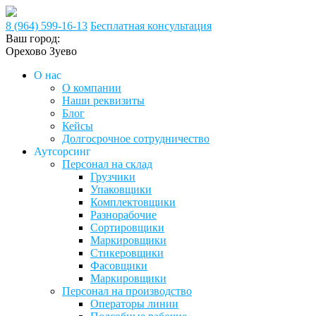
8 (964) 599-16-13
Бесплатная консультация
Ваш город:
Орехово Зуево
О нас
О компании
Наши реквизиты
Блог
Кейсы
Долгосрочное сотрудничество
Аутсорсинг
Персонал на склад
Грузчики
Упаковщики
Комплектовщики
Разнорабочие
Сортировщики
Маркировщики
Стикеровщики
Фасовщики
Маркировщики
Персонал на производство
Операторы линии