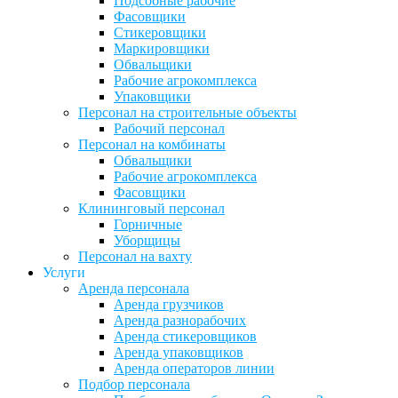
Подсобные рабочие
Фасовщики
Стикеровщики
Маркировщики
Обвальщики
Рабочие агрокомплекса
Упаковщики
Персонал на строительные объекты
Рабочий персонал
Персонал на комбинаты
Обвальщики
Рабочие агрокомплекса
Фасовщики
Клининговый персонал
Горничные
Уборщицы
Персонал на вахту
Услуги
Аренда персонала
Аренда грузчиков
Аренда разнорабочих
Аренда стикеровщиков
Аренда упаковщиков
Аренда операторов линии
Подбор персонала