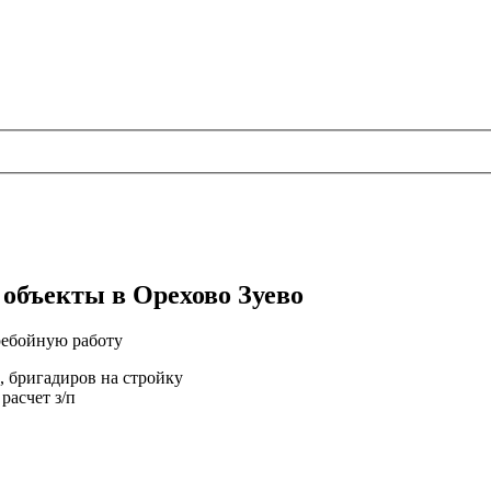
 объекты в Орехово Зуево
еребойную работу
, бригадиров на стройку
расчет з/п